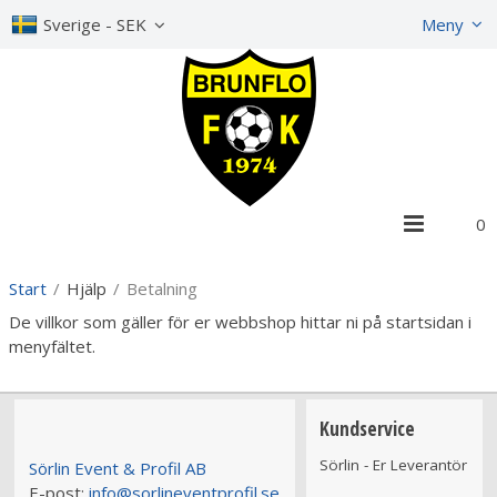
Visa varukorgen
Till kassan
Sverige - SEK
Meny
0
Start
/
Hjälp
/
Betalning
De villkor som gäller för er webbshop hittar ni på startsidan i
menyfältet.
Kundservice
Sörlin - Er Leverantör
Sörlin Event & Profil AB
E-post:
info@sorlineventprofil.se